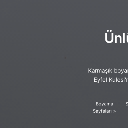
Ünl
Karmaşık boyam
Eyfel Kulesi'
Boyama
S
Sayfaları
>