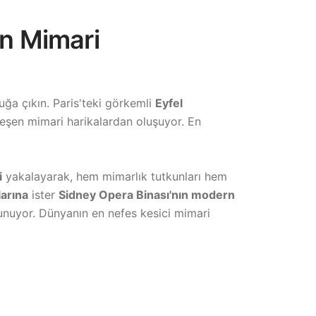
en Mimari
uğa çıkın. Paris'teki görkemli
Eyfel
leşen mimari harikalardan oluşuyor. En
i
yakalayarak, hem mimarlık tutkunları hem
larına
ister
Sidney Opera Binası'nın modern
unuyor. Dünyanın en nefes kesici mimari