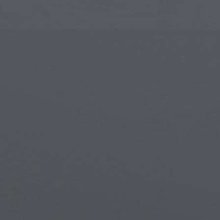
Gotik Mimari
Gotik 
İslam Sanatı
Büyülü
Modern Sanat
Büyülü
Müzikal Sanat
Büyül
Yerli Amerikan Sanatı
Mitolo
Rönesans Sanatı
Steam
Vitray
Su Alt
Sokak Sanatı