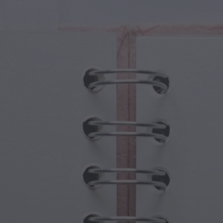
Fantezi
Babalar Günü
 Yaratıklar
Büyükanne ve Büyükbaba Günü
 Portallar
Cadılar Bayramı Hayaletleri
ü Semboller
Anneler Günü
jik Sahneler
Yeni Yıl Kutlamaları
punk Dünyası
Sporlar ve Olimpiyatlar
ı Fantezisi
Bahar Kutlamaları
Aziz Patrick Günü
Yaz Festivalleri
Şükran Günü
Sevgililer Günü Romantizmi
Kış Tatilleri