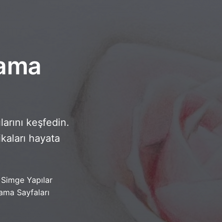
yama
arını keşfedin.
ikaları hayata
 Simge Yapılar
ama Sayfaları