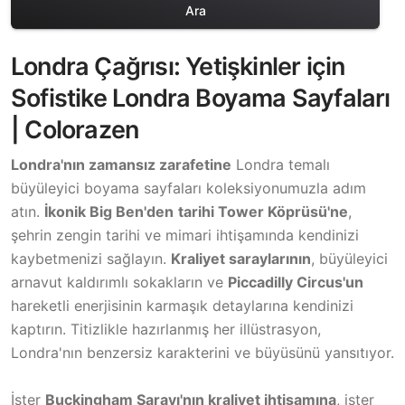
Ara
Londra Çağrısı: Yetişkinler için
Sofistike Londra Boyama Sayfaları
| Colorazen
Londra'nın zamansız zarafetine
Londra temalı
büyüleyici boyama sayfaları koleksiyonumuzla adım
atın.
İkonik Big Ben'den
tarihi Tower Köprüsü'ne
,
şehrin zengin tarihi ve mimari ihtişamında kendinizi
kaybetmenizi sağlayın.
Kraliyet saraylarının
, büyüleyici
arnavut kaldırımlı sokakların ve
Piccadilly Circus'un
hareketli enerjisinin karmaşık detaylarına kendinizi
kaptırın. Titizlikle hazırlanmış her illüstrasyon,
Londra'nın benzersiz karakterini ve büyüsünü yansıtıyor.
İster
Buckingham Sarayı'nın kraliyet ihtişamına
, ister