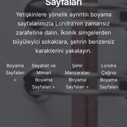
Sayfaları
Yetişkinlere yönelik ayrıntılı boyama
sayfalarımızla Londra'nın zamansız
zarafetine dalın. İkonik simgelerden
büyüleyici sokaklara, şehrin benzersiz
karakterini yakalayın.
Boyama
Seyahat ve
Şehir
Londra
Sayfaları
Mimari
Manzaraları
Çağrısı
>
Boyama
Boyama
Boyama
Sayfaları
>
Sayfaları
>
Sayfaları