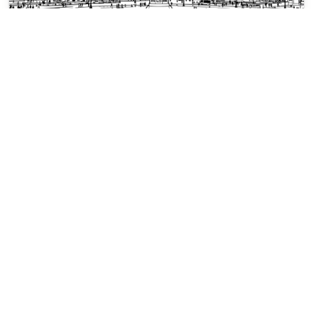
Londra Çağrısı Boyama Sayfaları
Nelson Sütunu, ünlü aslanları ve
neoklasik cepheleriyle Trafalgar
Meydanı'nın üzerinde yükselir.