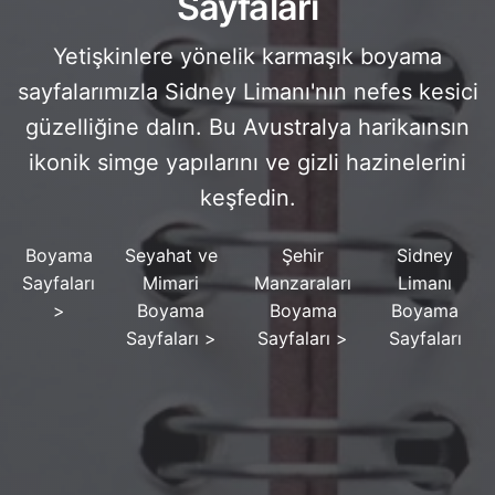
Sayfaları
Yetişkinlere yönelik karmaşık boyama
sayfalarımızla Sidney Limanı'nın nefes kesici
güzelliğine dalın. Bu Avustralya harikaınsın
ikonik simge yapılarını ve gizli hazinelerini
keşfedin.
Boyama
Seyahat ve
Şehir
Sidney
Sayfaları
Mimari
Manzaraları
Limanı
>
Boyama
Boyama
Boyama
Sayfaları
>
Sayfaları
>
Sayfaları