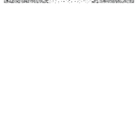
Sidney Limanı Boyama Sayfaları
Gökdelenler ve sahil ile çevrili büyük
bir stadyumun kuşbakışı görünümü.