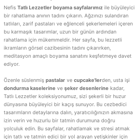
Nefis
Tatlı Lezzetler boyama sayfalarımız
ile büyüleyici
bir rahatlama anının tadını çıkarın. Ağzınızı sulandıran
tatlıları, zarif pastaları ve eğlenceli şekerlemeleri içeren
bu karmaşık tasarımlar, uzun bir günün ardından
rahatlama için mükemmeldir. Her sayfa, bu lezzetli
ikramların görsel cazibesinin tadını çıkarırken,
meditasyon amaçlı boyama sanatını keşfetmeye davet
ediyor.
Özenle süslenmiş
pastalar
ve
cupcake'ler
den, usta işi
dondurma kaselerine
ve
şeker desenlerine
kadar,
Tatlı Lezzetler koleksiyonumuz, sizi şekerli bir huzur
dünyasına büyüleyici bir kaçış sunuyor. Bu cezbedici
tasarımların detaylarına dalın, yaratıcılığınızın akmasına
izin verin ve huzurlu bir tatmin durumuna doğru
yolculuk edin. Bu sayfalar, rahatlamak ve stresi atmak
için tatlı ve tatmin edici bir yol arayan yetişkinler için