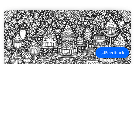
Tatlı Lezzetler Boyama Sayfaları
Maksimalist bir tatlı büfesi, süslü bir
arka plan üzerinde pastalar,
dondurmalar ve fincanlarla taşıyor.